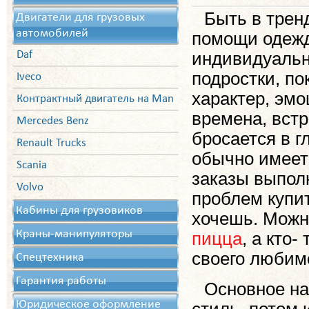
Быть в трен
Двигатели для грузовых
автомобилей
помощи одежд
Daf
индивидуальн
подростки, п
Iveco
характер, эмо
Контрактный двигатель на Man
времена, встр
Mercedes Benz
бросается в 
Renault Trucks
обычно имеет
Scania
заказы выполн
Volvo
проблем купит
Кабины для грузовиков
хочешь. Можн
Краны-манипуляторы
пицца
, а кто
своего любимо
Спецтехника
Гарантия работы
Основное на
Юридическое оформление