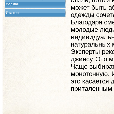
стиль, потом 
сделки
может быть а
Статьи
одежды сочет
Благодаря см
молодые люди
индивидуальн
натуральных м
Эксперты рек
джинсу. Это м
Чаще выбират
монотонную. 
это касается 
приталенным 