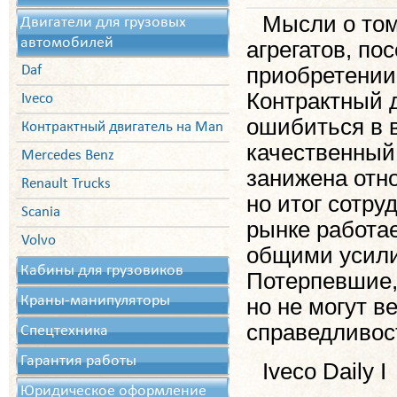
Мысли о том
Двигатели для грузовых
автомобилей
агрегатов, по
Daf
приобретении 
Контрактный д
Iveco
ошибиться в 
Контрактный двигатель на Man
качественный
Mercedes Benz
занижена отно
Renault Trucks
но итог сотру
Scania
рынке работа
Volvo
общими усили
Кабины для грузовиков
Потерпевшие,
Краны-манипуляторы
но не могут в
справедливос
Спецтехника
Гарантия работы
Iveco Daily I
Юридическое оформление