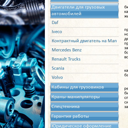
Двигатели для грузовых
б
к
автомобилей
ж
Daf
п
Iveco
н
д
Контрактный двигатель на Man
п
з
Mercedes Benz
б
в
Renault Trucks
Scania
к
б
Volvo
Кабины для грузовиков
р
б
Краны-манипуляторы
с
с
Спецтехника
з
Гарантия работы
Юридическое оформление