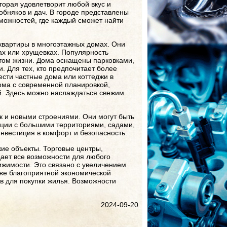
торая удовлетворит любой вкус и
обняков и дач. В городе представлены
зможностей, где каждый сможет найти
вартиры в многоэтажных домах. Они
мах или хрущевках. Популярность
том жизни. Дома оснащены парковками,
 Для тех, кто предпочитает более
ести частные дома или коттеджи в
ома с современной планировкой,
й. Здесь можно наслаждаться свежим
к и новыми строениями. Они могут быть
енции с большими территориями, садами,
нвестиция в комфорт и безопасность.
ие объекты. Торговые центры,
ает все возможности для любого
ижимости. Это связано с увеличением
кже благоприятной экономической
ов для покупки жилья. Возможности
2024-09-20