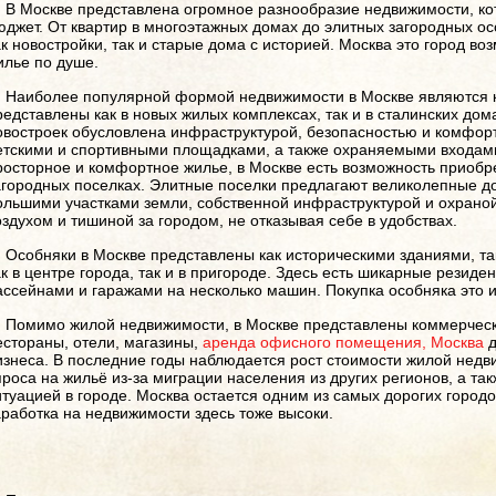
В Москве представлена огромное разнообразие недвижимости, ко
юджет. От квартир в многоэтажных домах до элитных загородных ос
ак новостройки, так и старые дома с историей. Москва это город во
илье по душе.
Наиболее популярной формой недвижимости в Москве являются к
редставлены как в новых жилых комплексах, так и в сталинских до
овостроек обусловлена инфраструктурой, безопасностью и комфор
етскими и спортивными площадками, а также охраняемыми входами.
росторное и комфортное жилье, в Москве есть возможность приобр
агородных поселках. Элитные поселки предлагают великолепные д
ольшими участками земли, собственной инфраструктурой и охрано
оздухом и тишиной за городом, не отказывая себе в удобствах.
Особняки в Москве представлены как историческими зданиями, та
ак в центре города, так и в пригороде. Здесь есть шикарные резид
ассейнами и гаражами на несколько машин. Покупка особняка это и
Помимо жилой недвижимости, в Москве представлены коммерческ
естораны, отели, магазины,
аренда офисного помещения, Москва
д
изнеса. В последние годы наблюдается рост стоимости жилой недв
проса на жильё из-за миграции населения из других регионов, а та
итуацией в городе. Москва остается одним из самых дорогих город
аработка на недвижимости здесь тоже высоки.