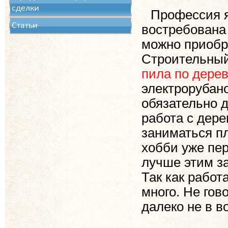
сделки
Профессия я
Статьи
востребована
можно приобр
Строительный
пила по дерев
электрорубано
обязательно 
работа с дер
заниматься пл
хобби уже пер
лучше этим з
Так как работ
много. Не гов
далеко не в в