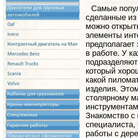
Самые попул
Двигатели для грузовых
автомобилей
сделанные из
Daf
можно открыть
элементы инт
Iveco
предполагает
Контрактный двигатель на Man
в работе. У к
Mercedes Benz
подразделяют
Renault Trucks
который хорош
Scania
какой пилома
Volvo
изделия. Этом
Кабины для грузовиков
столярному ма
Краны-манипуляторы
инструментами
Знакомство с
Спецтехника
специалиста,
Гарантия работы
работы с дер
Юридическое оформление